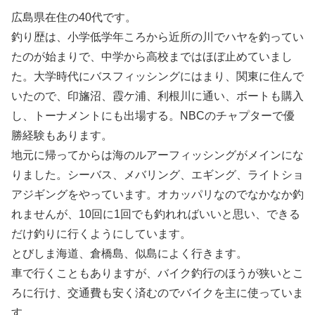
広島県在住の40代です。
釣り歴は、小学低学年ころから近所の川でハヤを釣ってい
たのが始まりで、中学から高校まではほぼ止めていまし
た。大学時代にバスフィッシングにはまり、関東に住んで
いたので、印旛沼、霞ケ浦、利根川に通い、ボートも購入
し、トーナメントにも出場する。NBCのチャプターで優
勝経験もあります。
地元に帰ってからは海のルアーフィッシングがメインにな
りました。シーバス、メバリング、エギング、ライトショ
アジギングをやっています。オカッパリなのでなかなか釣
れませんが、10回に1回でも釣れればいいと思い、できる
だけ釣りに行くようにしています。
とびしま海道、倉橋島、似島によく行きます。
車で行くこともありますが、バイク釣行のほうが狭いとこ
ろに行け、交通費も安く済むのでバイクを主に使っていま
す。