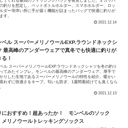
してくれる最高のフィッシングバッグを発見しました。オカッパ
の釣りを想定し、ペットボトルホルダー、スマホホルダー、ロッ
ルダー等痒い所に手が届く機能が詰まったバッグで快適に釣りが
ます。
2021.12.14
ンベル スーパーメリノウールEXP.ラウンドネックシ
ツ 最高峰のアンダーウェアで真冬でも快適に釣りが
きる！
ベル スーパーメリノウールEXP.ラウンドネックシャツを冬の釣り
ってみたインプレ。モンベルの最高峰のアンダーウェア。厚手で
かりした生地であるスーパーメリノウールの特性を紹介。暖かい
蒸れずに快適さをキープ。匂いも防ぎ、1週間着続けても臭くなら
。
2021.12.13
りにおすすめ！超あったか！ モンベルのソック
 メリノウールトレッキングソックス