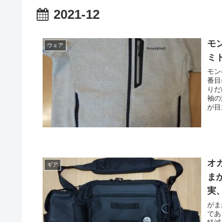
2021-12
モ
ウェア
ミ
モン
番目
りだ
袖の
が目
オ
ギア
ま
実
がま
であ