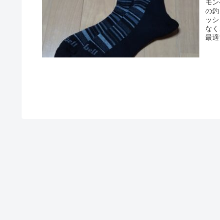
モン
の釣
ッシ
なく
最適