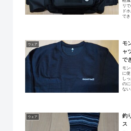
軽減
リで
ドホ
でき
モ
ウェア
ャ
で
モン
に使
しっ
のに
ない
釣
ウェア
ス