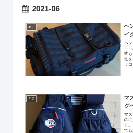
2021-06
ヘ
ギア
イ
ヘン
ート
式も
性を
ッコ
マ
ギア
グ
マズ
のに
ト。
ても