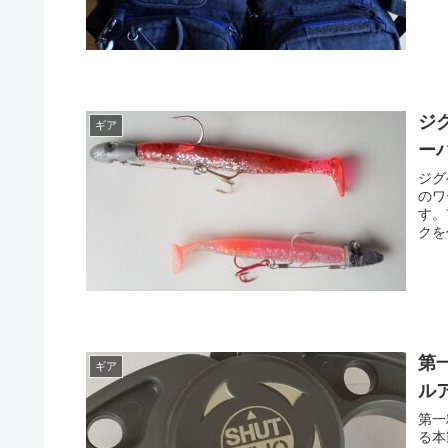
ジ
ギア
ー
ジグ
のワ
す。
クを
第
ギア
ル
第一
る本