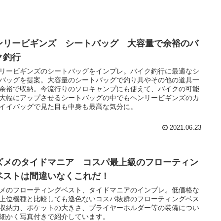
ンリービギンズ シートバッグ 大容量で余裕のバ
ク釣行
リービギンズのシートバッグをインプレ。バイク釣行に最適なシ
バッグを提案。大容量のシートバッグで釣り具やその他の道具一
余裕で収納。今流行りのソロキャンプにも使えて、バイクの可能
大幅にアップさせるシートバッグの中でもヘンリービギンズのカ
イイバッグで見た目も中身も最高な気分に。
2021.06.23
ズメのタイドマニア コスパ最上級のフローティン
ベストは間違いなくこれだ！
メのフローティングベスト、タイドマニアのインプレ。低価格な
上位機種と比較しても遜色ないコスパ抜群のフローティングベス
収納力、ポケットの大きさ、プライヤーホルダー等の装備につい
細かく写真付きで紹介しています。