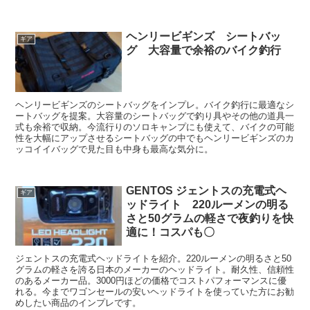
ヘンリービギンズ シートバッ
ギア
グ 大容量で余裕のバイク釣行
ヘンリービギンズのシートバッグをインプレ。バイク釣行に最適なシ
ートバッグを提案。大容量のシートバッグで釣り具やその他の道具一
式も余裕で収納。今流行りのソロキャンプにも使えて、バイクの可能
性を大幅にアップさせるシートバッグの中でもヘンリービギンズのカ
ッコイイバッグで見た目も中身も最高な気分に。
GENTOS ジェントスの充電式ヘ
ギア
ッドライト 220ルーメンの明る
さと50グラムの軽さで夜釣りを快
適に！コスパも〇
ジェントスの充電式ヘッドライトを紹介。220ルーメンの明るさと50
グラムの軽さを誇る日本のメーカーのヘッドライト。耐久性、信頼性
のあるメーカー品。3000円ほどの価格でコストパフォーマンスに優
れる。今までワゴンセールの安いヘッドライトを使っていた方にお勧
めしたい商品のインプレです。